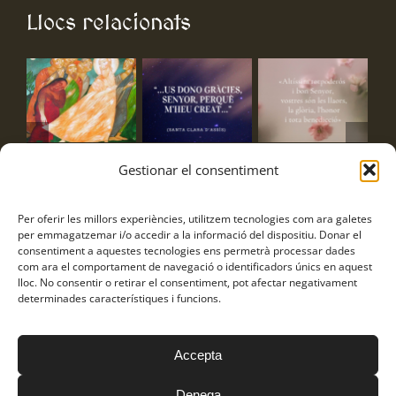
Llocs relacionats
Exercicis
Frase Santa
Frase Sant
Pr
Gestionar el consentiment
Espirituals
Clara
Francesc
co
estiu
am
3 d'agost de 2026
3 d'agost de 2026
Per oferir les millors experiències, utilitzem tecnologies com ara galetes
Tai
4 d'agost de 2026
per emmagatzemar i/o accedir a la informació del dispositiu. Donar el
Po
consentiment a aquestes tecnologies ens permetrà processar dades
de 
com ara el comportament de navegació o identificadors únics en aquest
lloc. No consentir o retirar el consentiment, pot afectar negativament
7 d
determinades característiques i funcions.
Accepta
Frares Franciscans Caputxins © Copyright
2026
Política de
privacitat
|
Avís Legal
|
Política de cookies
Denega