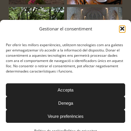
Gestionar el consentiment
Per oferir les millors experiències, utilitzem tecnologies com ara galetes
per emmagatzemar i/o accedir a la informació del dispositiu. Donar el
consentiment a aquestes tecnologies ens permetrà processar dades
com ara el comportament de navegació o identificadors únics en aquest
lloc. No consentir o retirar el consentiment, pot afectar negativament
determinades característiques i funcions.
Accepta
Frares Franciscans Caputxins © Copyright
2026
Política de
privacitat
|
Avís Legal
|
Política de cookies
Denega
Veure preferències
Facebook
Instagram
YouTube
Política de cookies
Política de privacitat