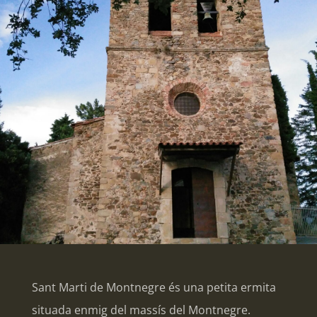
Sant Marti de Montnegre és una petita ermita
situada enmig del massís del Montnegre.