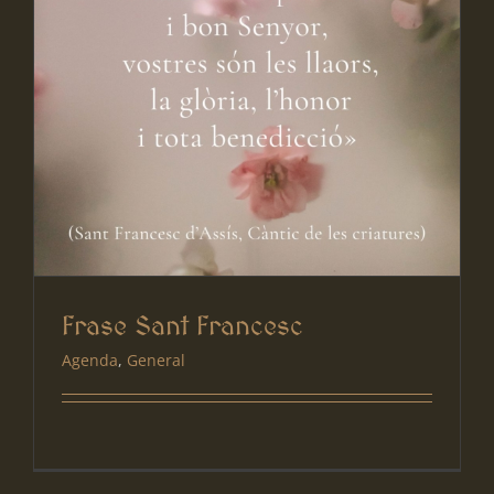
Frase Sant Francesc
Agenda
,
General