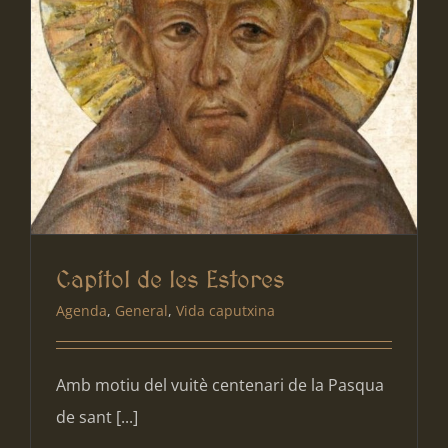
Capítol de les Estores
Agenda
,
General
,
Vida caputxina
Amb motiu del vuitè centenari de la Pasqua
de sant [...]