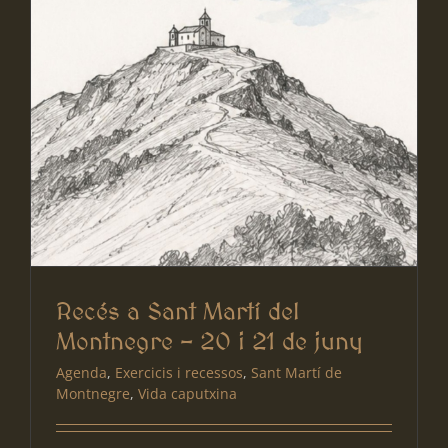
Recés a Sant Martí del
Montnegre – 20 i 21 de juny
Agenda
,
Exercicis i recessos
,
Sant Martí de
Montnegre
,
Vida caputxina