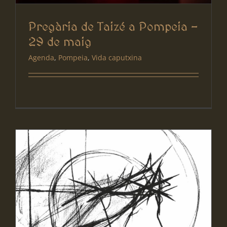
Pregària de Taizé a Pompeia –
29 de maig
Agenda
,
Pompeia
,
Vida caputxina