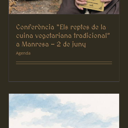
Conferència “Els reptes de la
cuina vegetariana tradicional”
a Manresa – 2 de juny
Agenda