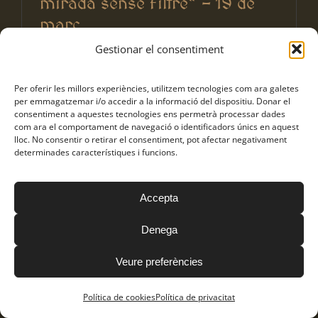
mirada sense filtre” – 19 de
març
Agenda
,
Formació
,
Pompeia
,
Vida caputxina
Gestionar el consentiment
Per oferir les millors experiències, utilitzem tecnologies com ara galetes
per emmagatzemar i/o accedir a la informació del dispositiu. Donar el
consentiment a aquestes tecnologies ens permetrà processar dades
com ara el comportament de navegació o identificadors únics en aquest
lloc. No consentir o retirar el consentiment, pot afectar negativament
determinades característiques i funcions.
Accepta
Denega
Veure preferències
Política de cookies
Política de privacitat