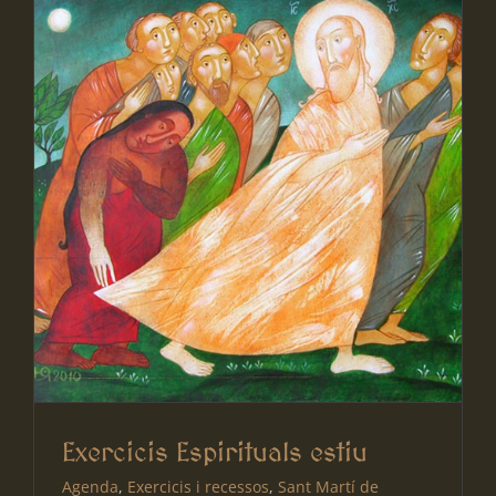
Exercicis Espirituals estiu
Agenda
,
Exercicis i recessos
,
Sant Martí de