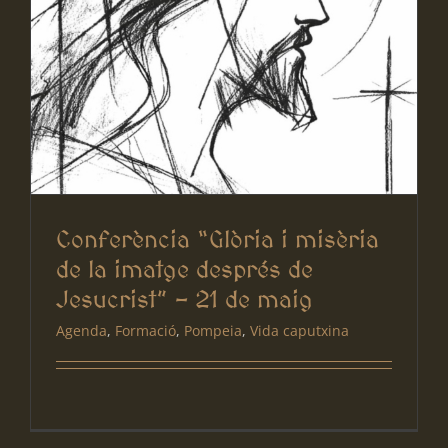
Conferència “Glòria i misèria
de la imatge després de
Jesucrist” – 21 de maig
Agenda
,
Formació
,
Pompeia
,
Vida caputxina