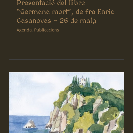
Presentació del llibre
“Germana mort”, de fra Enric
Casanovas – 26 de maig
Agenda
,
Publicacions