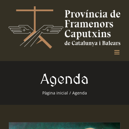
Skip
to
content
Agenda
Pàgina inicial
/
Agenda