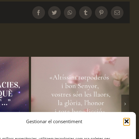
Facebook
Twitter
WhatsApp
Tumblr
Pinterest
Email:
Gestionar el consentiment
es millors experiències, utilitzem tecnologies com ara galetes per