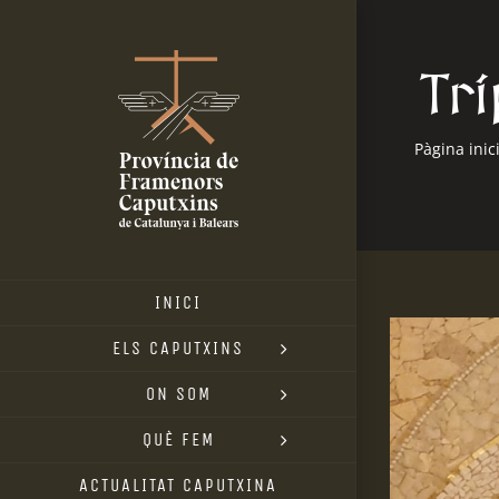
Skip
to
Tr
content
Pàgina inici
INICI
View
ELS CAPUTXINS
Larger
ON SOM
Image
QUÈ FEM
ACTUALITAT CAPUTXINA