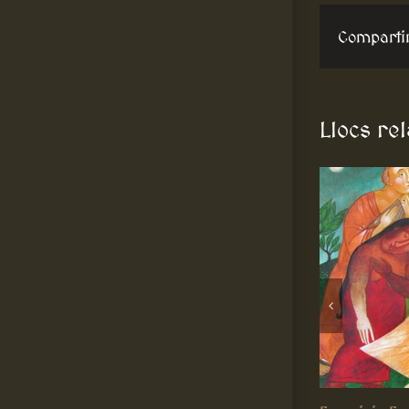
Comparti
Llocs re