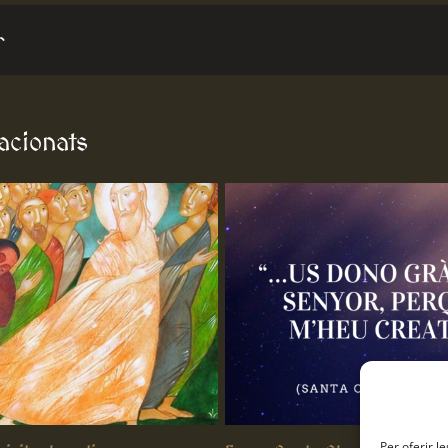
r
lacionats
Per oferir l