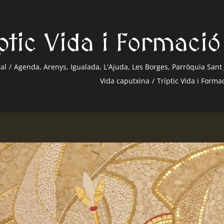
íptic Vida i Formac
al
/
Agenda
,
Arenys
,
Igualada
,
L'Ajuda
,
Les Borges
,
Parròquia Sant 
Vida caputxina
/
Tríptic Vida i Forma