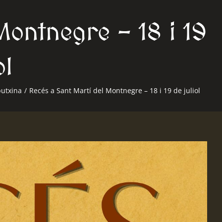
Montnegre – 18 i 19
ol
putxina
/
Recés a Sant Martí del Montnegre – 18 i 19 de juliol