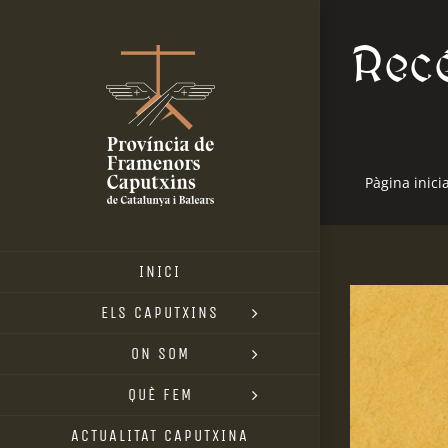
Skip
Recé
to
content
Pàgina inicia
INICI
ELS CAPUTXINS
ON SOM
QUÈ FEM
ACTUALITAT CAPUTXINA