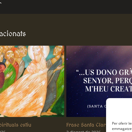
r
lacionats
Per oferir l
 Clara
Frase Sant Francesc
emmagatzema