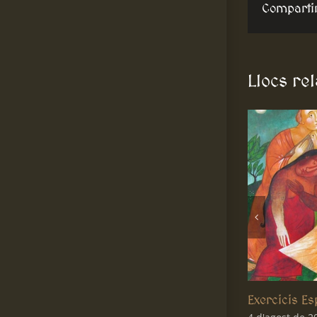
Comparti
Llocs re
Frase Santa