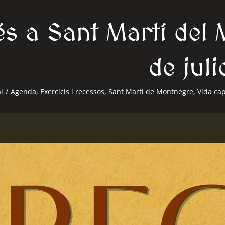
s a Sant Martí del 
de juli
l
/
Agenda
,
Exercicis i recessos
,
Sant Martí de Montnegre
,
Vida ca