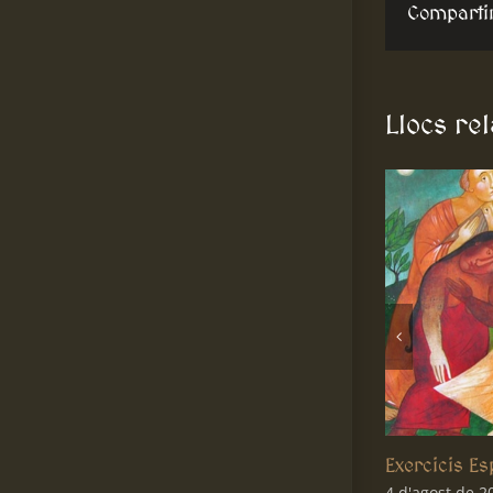
Comparti
Llocs re
Frase Santa
3 d'agost de 2