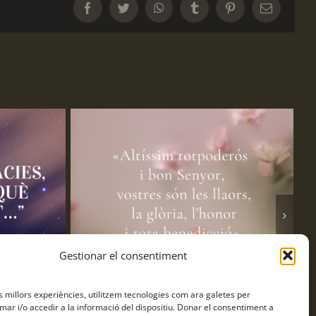
Facebook
Twitter
WhatsApp
Tumblr
Pinterest
Email:
Gestionar el consentiment
es millors experiències, utilitzem tecnologies com ara galetes per
Pregària contemplativa amb cants de
Fr
r i/o accedir a la informació del dispositiu. Donar el consentiment a
Taizé a Pompeia – 31 de juliol
5 d