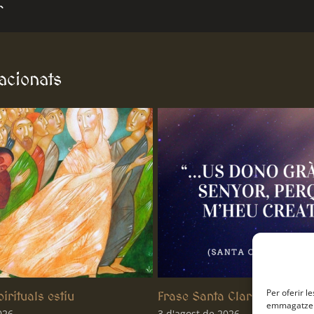
r
lacionats
Per oferir l
 Clara
Frase Sant Francesc
emmagatzema
026
3 d'agost de 2026