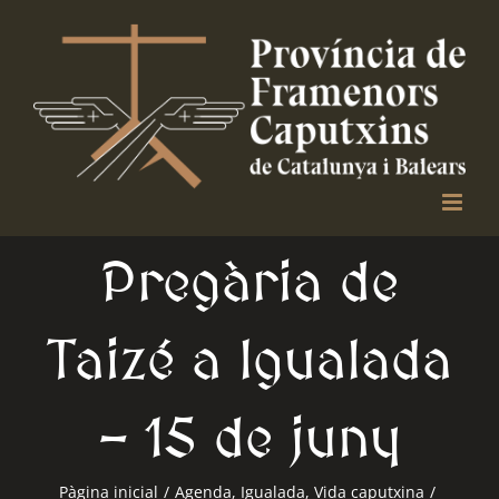
Skip
to
content
Pregària de
Taizé a Igualada
– 15 de juny
Pàgina inicial
/
Agenda
,
Igualada
,
Vida caputxina
/