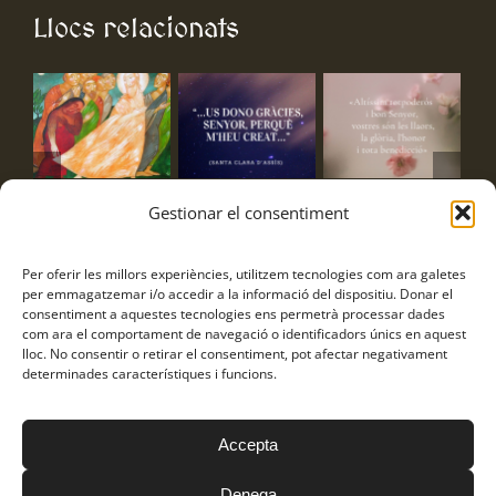
Llocs relacionats
Exercicis
Frase Santa
Frase Sant
Pr
Gestionar el consentiment
Espirituals
Clara
Francesc
co
estiu
am
3 d'agost de 2026
3 d'agost de 2026
Per oferir les millors experiències, utilitzem tecnologies com ara galetes
Tai
4 d'agost de 2026
per emmagatzemar i/o accedir a la informació del dispositiu. Donar el
Po
consentiment a aquestes tecnologies ens permetrà processar dades
de 
com ara el comportament de navegació o identificadors únics en aquest
lloc. No consentir o retirar el consentiment, pot afectar negativament
7 d
determinades característiques i funcions.
Accepta
Frares Franciscans Caputxins © Copyright
2026
Política de
privacitat
|
Avís Legal
|
Política de cookies
Denega