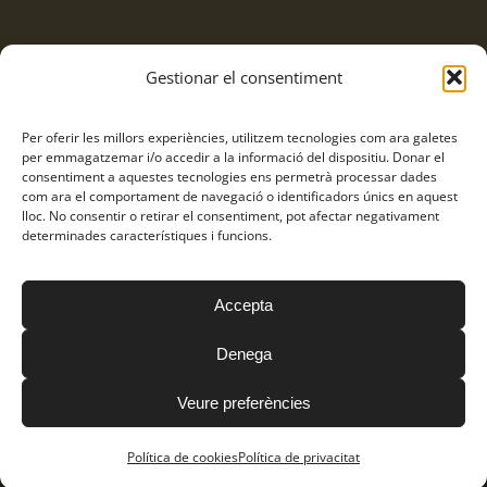
Gestionar el consentiment
Compartir
Per oferir les millors experiències, utilitzem tecnologies com ara galetes
Facebook
Twitter
WhatsApp
Tumblr
Pinterest
Email:
per emmagatzemar i/o accedir a la informació del dispositiu. Donar el
consentiment a aquestes tecnologies ens permetrà processar dades
com ara el comportament de navegació o identificadors únics en aquest
lloc. No consentir o retirar el consentiment, pot afectar negativament
determinades característiques i funcions.
Accepta
Frares Franciscans Caputxins © Copyright
2026
Política de
privacitat
|
Avís Legal
|
Política de cookies
Denega
Veure preferències
Facebook
Instagram
YouTube
Política de cookies
Política de privacitat