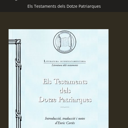
Els Testaments dels Dotze Patriarques