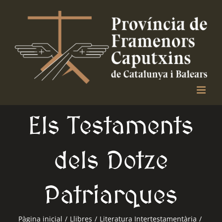
Skip
to
content
Els Testaments
dels Dotze
Patriarques
Pàgina inicial
/
Llibres
/
Literatura Intertestamentària
/