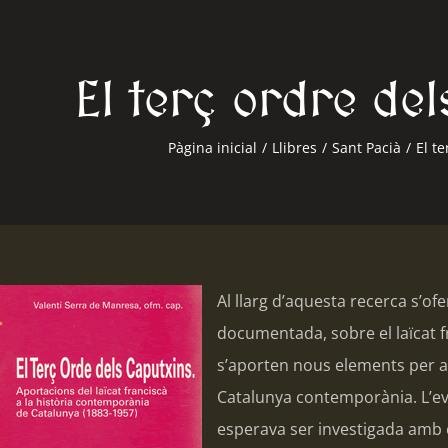
El terç ordre de
Pàgina inicial
/
Llibres
/
Sant Pacià
/
El t
Al llarg d’aquesta recerca s’o
documentada, sobre el laïcat fr
s’aporten nous elements per a l
Catalunya contemporània. L’evo
esperava ser investigada amb e