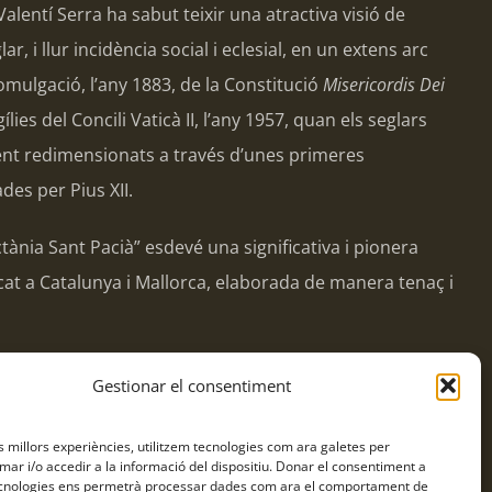
, Valentí Serra ha sabut teixir una atractiva visió de
r, i llur incidència social i eclesial, en un extens arc
omulgació, l’any 1883, de la Constitució
Misericordis Dei
igílies del Concili Vaticà II, l’any 1957, quan els seglars
nt redimensionats a través d’unes primeres
des per Pius XII.
tània Sant Pacià” esdevé una significativa i pionera
aïcat a Catalunya i Mallorca, elaborada de manera tenaç i
Gestionar el consentiment
es millors experiències, utilitzem tecnologies com ara galetes per
r i/o accedir a la informació del dispositiu. Donar el consentiment a
Facebook
Twitter
WhatsApp
Tumblr
Pinterest
Email:
cnologies ens permetrà processar dades com ara el comportament de