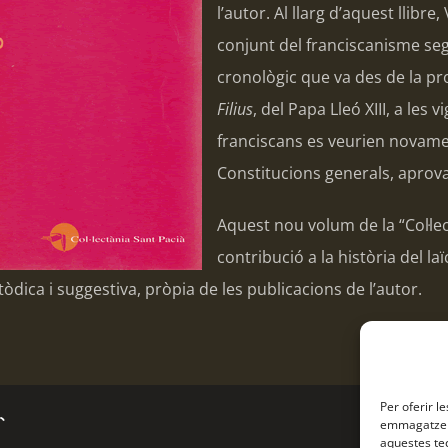
l’autor. Al llarg d’aquest llibre
conjunt del franciscanisme segla
cronològic que va des de la pr
Filius
, del Papa Lleó XIII, a les v
franciscans es veurien novame
Constitucions generals, aprova
Aquest nou volum de la “Col·lec
contribució a la història del l
òdica i suggestiva, pròpia de les publicacions de l’autor.
Per oferir l
r
emmagatzema
aquestes te