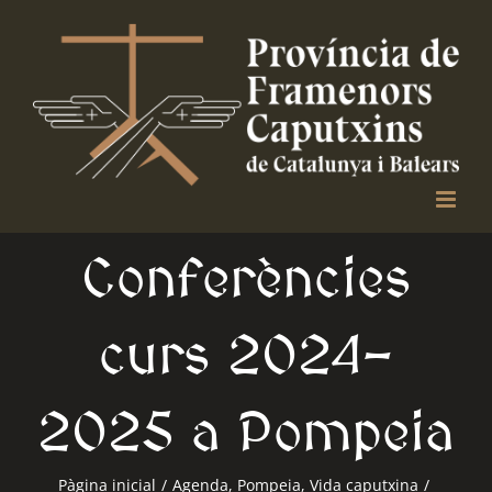
Skip
to
content
Conferències
curs 2024-
2025 a Pompeia
Pàgina inicial
/
Agenda
,
Pompeia
,
Vida caputxina
/