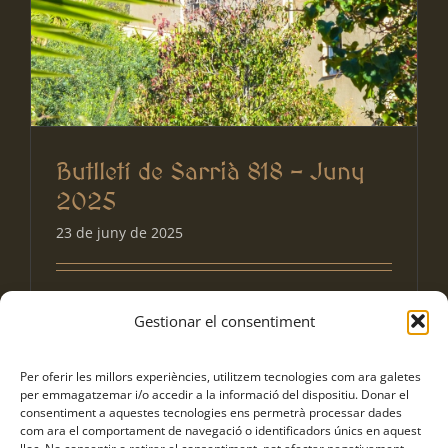
Butlletí de Sarrià 818 – Juny
2025
23 de juny de 2025
Accedir al butlletí
Gestionar el consentiment
Per oferir les millors experiències, utilitzem tecnologies com ara galetes
per emmagatzemar i/o accedir a la informació del dispositiu. Donar el
consentiment a aquestes tecnologies ens permetrà processar dades
com ara el comportament de navegació o identificadors únics en aquest
Anterior
Següent
1
2
3