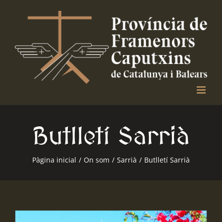
Skip
to
content
Butlletí Sarrià
Pàgina inicial
/
On som
/
Sarrià
/
Butlletí Sarrià