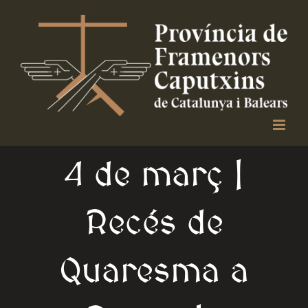
Skip
to
content
4 de març |
Recés de
Quaresma a