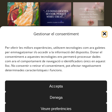
Exercicis
Frase Santa
Frase Sant
Pr
Gestionar el consentiment
Espirituals
Clara
Francesc
co
estiu
am
3 d'agost de 2026
3 d'agost de 2026
Per oferir les millors experiències, utilitzem tecnologies com ara galetes
Tai
4 d'agost de 2026
per emmagatzemar i/o accedir a la informació del dispositiu. Donar el
Po
consentiment a aquestes tecnologies ens permetrà processar dades
de 
com ara el comportament de navegació o identificadors únics en aquest
lloc. No consentir o retirar el consentiment, pot afectar negativament
7 d
determinades característiques i funcions.
Accepta
Frares Franciscans Caputxins © Copyright
2026
Política de
privacitat
|
Avís Legal
|
Política de cookies
Denega
Veure preferències
Facebook
Instagram
YouTube