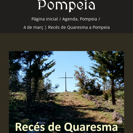
Pompeia
Pàgina inicial
/
Agenda
,
Pompeia
/
4 de març | Recés de Quaresma a Pompeia
View
Larger
Image