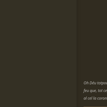
Oh Déu totpode
feu que, tot 
al cel la coron