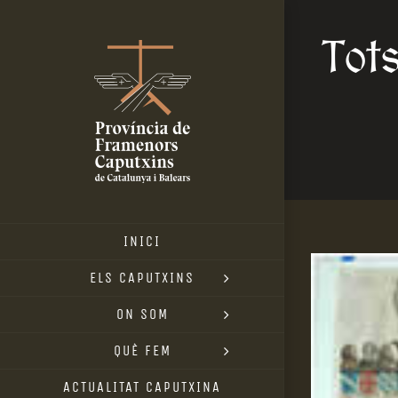
Skip
Tot
to
content
INICI
View
ELS CAPUTXINS
Larger
ON SOM
Image
QUÈ FEM
ACTUALITAT CAPUTXINA