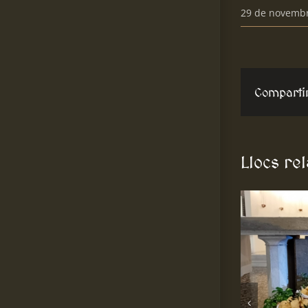
29 de novemb
Comparti
Llocs re