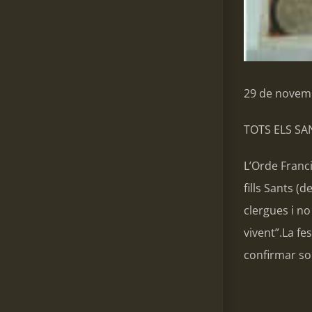
29 de novem
TOTS ELS SA
L’Orde Franci
fills Sants (
clergues i no
vivent”.La fe
confirmar so