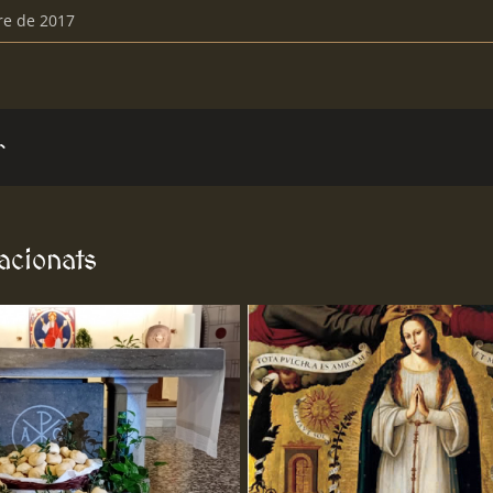
re de 2017
r
lacionats