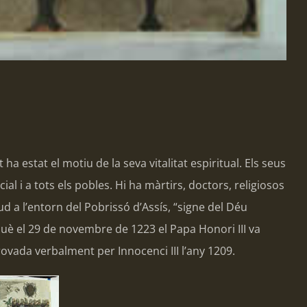
ha estat el motiu de la seva vitalitat espiritual. Els seus
ial i a tots els pobles. Hi ha màrtirs, doctors, religiosos
d a l’entorn del Pobrissó d’Assís, “signe del Déu
rquè el 29 de novembre de 1223 el Papa Honori III va
ovada verbalment per Innocenci III l’any 1209.