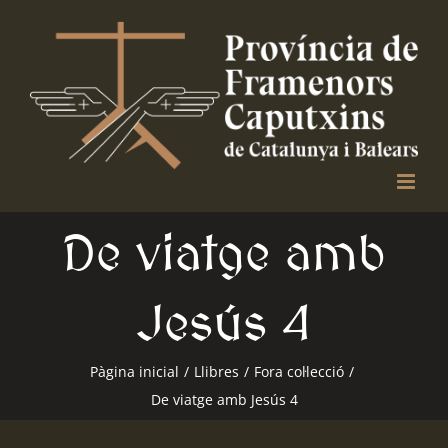
Skip
to
content
De viatge amb
Jesús 4
Pàgina inicial
/
Llibres
/
Fora col·lecció
/
De viatge amb Jesús 4