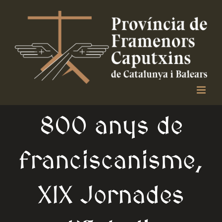
Skip
to
content
800 anys de
franciscanisme,
XIX Jornades