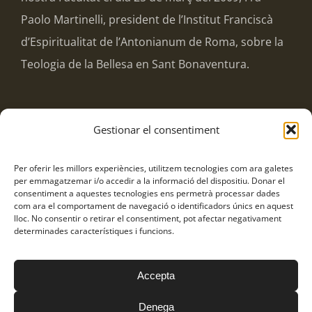
Paolo Martinelli, president de l’Institut Franciscà
d’Espiritualitat de l’Antonianum de Roma, sobre la
Teologia de la Bellesa en Sant Bonaventura.
Gestionar el consentiment
Compartir
Per oferir les millors experiències, utilitzem tecnologies com ara galetes
Facebook
Twitter
WhatsApp
Tumblr
Pinterest
Email:
per emmagatzemar i/o accedir a la informació del dispositiu. Donar el
consentiment a aquestes tecnologies ens permetrà processar dades
com ara el comportament de navegació o identificadors únics en aquest
lloc. No consentir o retirar el consentiment, pot afectar negativament
determinades característiques i funcions.
Accepta
Frares Franciscans Caputxins © Copyright
2026
Política de
privacitat
|
Avís Legal
|
Política de cookies
Denega