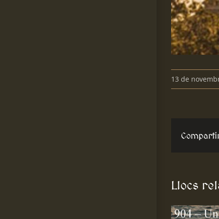
13 de novemb
Comparti
Llocs re