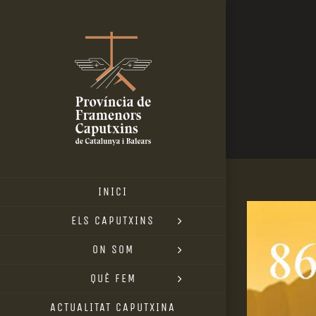
Skip
to
content
INICI
View
ELS CAPUTXINS
Larger
ON SOM
Image
QUÈ FEM
ACTUALITAT CAPUTXINA