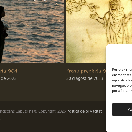
Per oferir l
Frase pregària 903
Frase pregària
emmagatzema
30 d'agost de 2023
23 d'agost de 2023
aquestes te
navegació o 
pot afectar 
A
anciscans Caputxins © Copyright
2026
Política de privacitat
|
Avís Legal
|
Pol
s