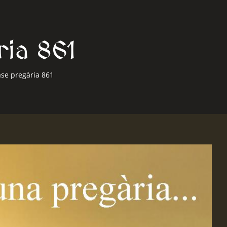
ria 861
ase pregària 861