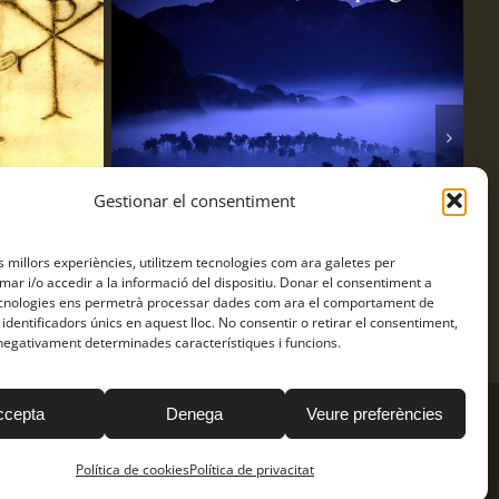
Gestionar el consentiment
es millors experiències, utilitzem tecnologies com ara galetes per
 902
Frase pregària 901
r i/o accedir a la informació del dispositiu. Donar el consentiment a
16 d'agost de 2023
cnologies ens permetrà processar dades com ara el comportament de
identificadors únics en aquest lloc. No consentir o retirar el consentiment,
negativament determinades característiques i funcions.
ccepta
Denega
Veure preferències
ítica
Facebook
Instagram
YouTube
Política de cookies
Política de privacitat