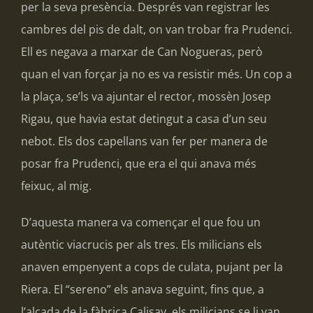
per la seva presència. Després van registrar les
cambres del pis de dalt, on van trobar fra Prudenci.
Ell es negava a marxar de Can Nogueras, però
quan el van forçar ja no es va resistir més. Un cop a
la plaça, se’ls va ajuntar el rector, mossèn Josep
Rigau, que havia estat detingut a casa d’un seu
nebot. Els dos capellans van fer per manera de
posar fra Prudenci, que era el qui anava més
feixuc, al mig.
D’aquesta manera va començar el que fou un
autèntic viacrucis per als tres. Els milicians els
anaven empenyent a cops de culata, pujant per la
Riera. El “sereno” els anava seguint, fins que, a
l’alçada de la fàbrica Calisay, els milicians se li van