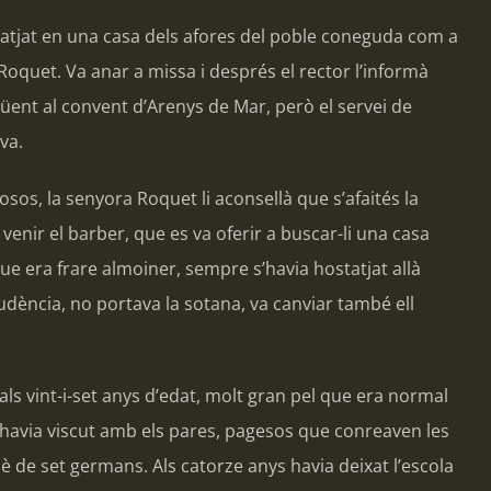
ostatjat en una casa dels afores del poble coneguda com a
oquet. Va anar a missa i després el rector l’informà
güent al convent d’Arenys de Mar, però el servei de
va.
sos, la senyora Roquet li aconsellà que s’afaités la
venir el barber, que es va oferir a buscar-li una casa
ue era frare almoiner, sempre s’havia hostatjat allà
rudència, no portava la sotana, va canviar també ell
, als vint-i-set anys d’edat, molt gran pel que era normal
 havia viscut amb els pares, pagesos que conreaven les
uè de set germans. Als catorze anys havia deixat l’escola