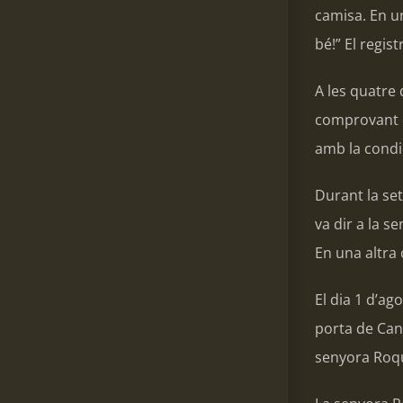
camisa. En un
bé!” El regist
A les quatre 
comprovant qu
amb la condic
Durant la set
va dir a la s
En una altra 
El dia 1 d’ag
porta de Can 
senyora Roque