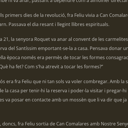
també hi va anar, passant a dependre com a almoiner directam
s primers dies de la revolució, fra Feliu vivia a Can Comala
n. Passava el dia resant i llegint llibres espirituals.
ia 21, la senyora Roquet va anar al convent de les carmelites.
erva del Santíssim emportant-se-la a casa. Pensava donar un
la època només era permès de tocar les formes consagrades a
Què ha fet? Com s’ha atrevit a tocar les formes?”
ós era fra Feliu que ni tan sols va voler combregar. Amb la 
e la casa per tenir-hi la reserva i poder-la visitar i pregar-hi
s va posar en contacte amb un mossèn que li va dir que ja e
iol, doncs, fra Feliu sortia de Can Comalares amb Nostre S