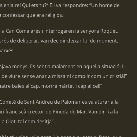
s enlaire! Qui ets tu?” Ell va respondre: “Un home de
va confessar que era religiós.
tar a Can Comalares i interrogaren la senyora Roquet,
prés de deliberar, van decidir deixar-lo, de moment,
marxés.
enjava menys. Es sentia malament en aquella situació. Li
 de viure sense anar a missa ni complir com un cristià!”
tre bales al cap, moriré màrtir, i cap al cel!”
el Comitè de Sant Andreu de Palomar es va aturar a la
franciscà i rector de Pineda de Mar. Van dir-li a la
a Olot, tal com desitja”.