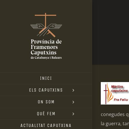
Skip
to
content
INICI
ELS CAPUTXINS
ON SOM
QUÈ FEM
conegudes qu
la guerra, ta
ACTUALITAT CAPUTXINA