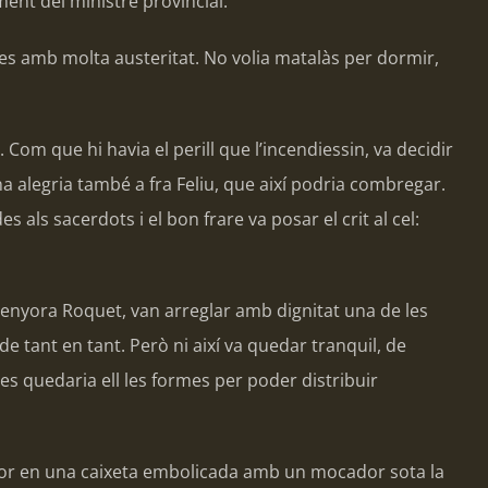
ent del ministre provincial.
res amb molta austeritat. No volia matalàs per dormir,
 Com que hi havia el perill que l’incendiessin, va decidir
a alegria també a fra Feliu, que així podria combregar.
ls sacerdots i el bon frare va posar el crit al cel:
senyora Roquet, van arreglar amb dignitat una de les
 de tant en tant. Però ni així va quedar tranquil, de
s quedaria ell les formes per poder distribuir
enyor en una caixeta embolicada amb un mocador sota la