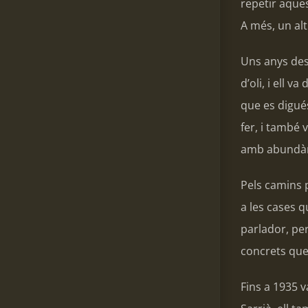
repetir aques
A més, un al
Uns anys desp
d’oli, i ell 
que es digué
fer, i també 
amb abundàn
Pels camins p
a les cases q
parlador, per
concrets que
Fins a 1935 v