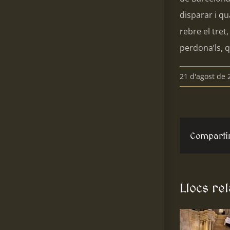
disparar i q
rebre el tret
perdona’ls, 
21 d'agost de 
Comparti
Llocs re