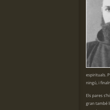
espirituals. 
ningú, i fina
Els pares s’h
gran també li