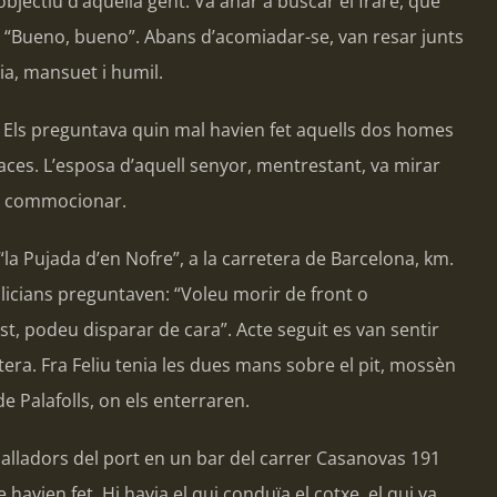
jectiu d’aquella gent. Va anar a buscar el frare, que
r: “Bueno, bueno”. Abans d’acomiadar-se, van resar junts
cia, mansuet i humil.
. Els preguntava quin mal havien fet aquells dos homes
ces. L’esposa d’aquell senyor, mentrestant, va mirar
 va commocionar.
“la Pujada d’en Nofre”, a la carretera de Barcelona, km.
licians preguntaven: “Voleu morir de front o
, podeu disparar de cara”. Acte seguit es van sentir
retera. Fra Feliu tenia les dues mans sobre el pit, mossèn
e Palafolls, on els enterraren.
balladors del port en un bar del carrer Casanovas 191
havien fet. Hi havia el qui conduïa el cotxe, el qui va