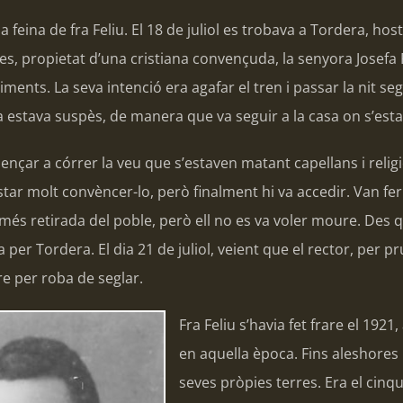
a feina de fra Feliu. El 18 de juliol es trobava a Tordera, h
s, propietat d’una cristiana convençuda, la senyora Josefa R
ments. La seva intenció era agafar el tren i passar la nit se
ja estava suspès, de manera que va seguir a la casa on s’esta
çar a córrer la veu que s’estaven matant capellans i religio
tar molt convèncer-lo, però finalment hi va accedir. Van fer 
és retirada del poble, però ell no es va voler moure. Des q
per Tordera. El dia 21 de juliol, veient que el rector, per p
are per roba de seglar.
Fra Feliu s’havia fet frare el 1921
en aquella època. Fins aleshores
seves pròpies terres. Era el cinq