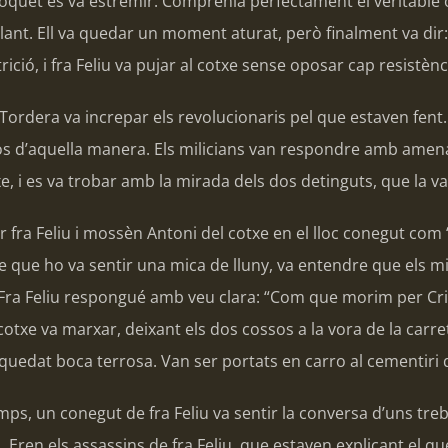
oquet es va estremir. Comprenia perfectament el veritable ob
llant. Ell va quedar un moment aturat, però finalment va di
trició, i fra Feliu va pujar al cotxe sense oposar cap resistèn
ordera va increpar els revolucionaris pel que estaven fent
los d’aquella manera. Els milicians van respondre amb amena
xe, i es va trobar amb la mirada dels dos detinguts, que la
r fra Feliu i mossèn Antoni del cotxe en el lloc conegut com 
 que ho va sentir una mica de lluny, va entendre que els mi
Fra Feliu respongué amb veu clara: “Com que morim per Crist
el cotxe va marxar, deixant els dos cossos a la vora de la car
quedat boca terrosa. Van ser portats en carro al cementiri d
mps, un conegut de fra Feliu va sentir la conversa d’uns tre
 Eren els assassins de fra Feliu, que estaven explicant el que 