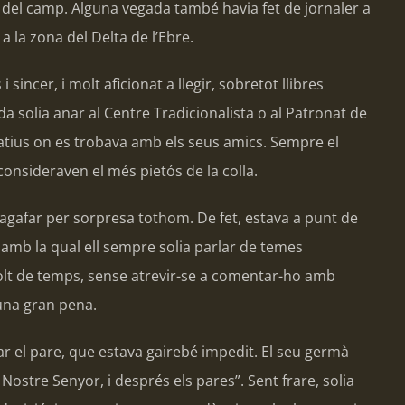
es del camp. Alguna vegada també havia fet de jornaler a
 a la zona del Delta de l’Ebre.
 sincer, i molt aficionat a llegir, sobretot llibres
da solia anar al Centre Tradicionalista o al Patronat de
eatius on es trobava amb els seus amics. Sempre el
consideraven el més pietós de la colla.
a agafar per sorpresa tothom. De fet, estava a punt de
amb la qual ell sempre solia parlar de temes
a molt de temps, sense atrevir-se a comentar-ho amb
 una gran pena.
dar el pare, que estava gairebé impedit. El seu germà
Nostre Senyor, i després els pares”. Sent frare, solia