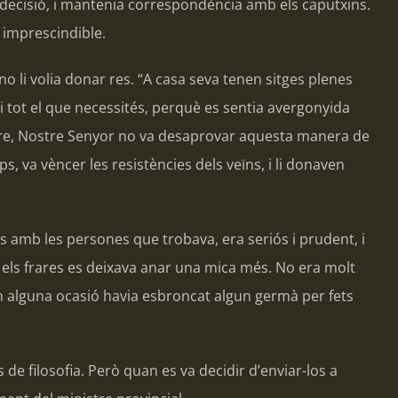
a decisió, i mantenia correspondència amb els caputxins.
 imprescindible.
no li volia donar res. “A casa seva tenen sitges plenes
-li tot el que necessités, perquè es sentia avergonyida
“Mare, Nostre Senyor no va desaprovar aquesta manera de
s, va vèncer les resistències dels veïns, i li donaven
es amb les persones que trobava, era seriós i prudent, i
mb els frares es deixava anar una mica més. No era molt
 en alguna ocasió havia esbroncat algun germà per fets
 de filosofia. Però quan es va decidir d’enviar-los a