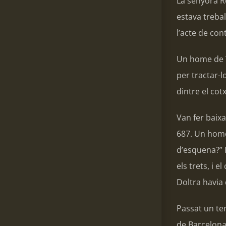
La senyora R
estava treba
l’acte de con
Un home de T
per tractar-
dintre el cot
Van fer baixa
687. Un home
d’esquena?” 
els trets, i 
Doltra havia 
Passat un te
de Barcelona.