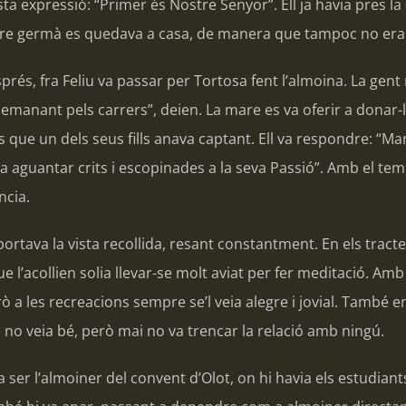
ta expressió: “Primer és Nostre Senyor”. Ell ja havia pres l
tre germà es quedava a casa, de manera que tampoc no era
rés, fra Feliu va passar per Tortosa fent l’almoina. La gent 
va demanant pels carrers”, deien. La mare es va oferir a donar
s que un dels seus fills anava captant. Ell va respondre: 
va aguantar crits i escopinades a la seva Passió”. Amb el temp
cia.
ortava la vista recollida, resant constantment. En els tract
ue l’acollien solia llevar-se molt aviat per fer meditació. A
ò a les recreacions sempre se’l veia alegre i jovial. També
 no veia bé, però mai no va trencar la relació amb ningú.
a ser l’almoiner del convent d’Olot, on hi havia els estudiants