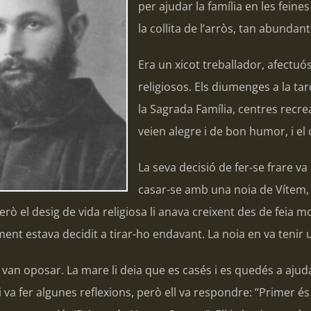
per ajudar la família en les fein
la collita de l’arròs, tan abundant
Era un xicot treballador, afectuós i
religiosos. Els diumenges a la tar
la Sagrada Família, centres recr
veien alegre i de bon humor, i el 
La seva decisió de fer-se frare v
casar-se amb una noia de Vítem, 
Però el desig de vida religiosa li anava creixent des de fei
lment estava decidit a tirar-ho endavant. La noia en va tenir
i van oposar. La mare li deia que es casés i es quedés a aju
 va fer algunes reflexions, però ell va respondre: “Primer és 