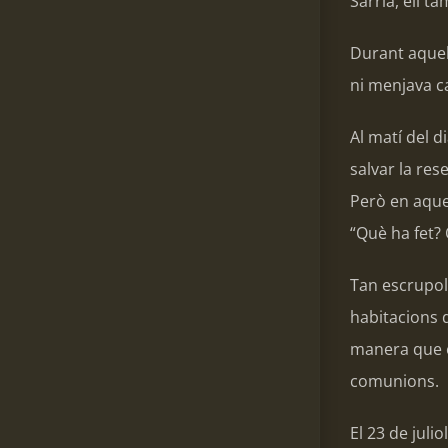
Sarrià, ell 
Durant aquell
ni menjava car
Al matí del d
salvar la res
Però en aquel
“Què ha fet? 
Tan escrupol
habitacions d
manera que e
comunions.
El 23 de jul