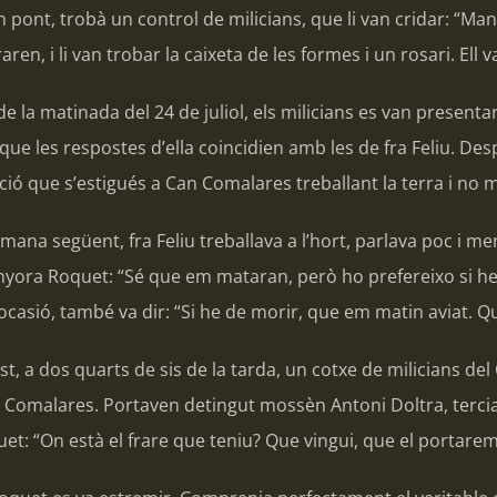
 pont, trobà un control de milicians, que li van cridar: “Man
raren, i li van trobar la caixeta de les formes i un rosari. Ell 
de la matinada del 24 de juliol, els milicians es van presen
e les respostes d’ella coincidien amb les de fra Feliu. Des
ió que s’estigués a Can Comalares treballant la terra i no 
mana següent, fra Feliu treballava a l’hort, parlava poc i m
enyora Roquet: “Sé que em mataran, però ho prefereixo si he
ocasió, també va dir: “Si he de morir, que em matin aviat. Qua
ost, a dos quarts de sis de la tarda, un cotxe de milicians d
Comalares. Portaven detingut mossèn Antoni Doltra, terciari 
t: “On està el frare que teniu? Que vingui, que el portarem 