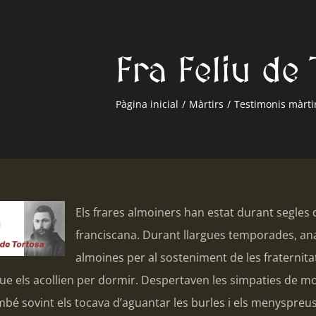
Fra Feliu de
Pàgina inicial
/
Màrtirs
/
Testimonis màrti
Els frares almoiners han estat durant segles 
franciscana. Durant llargues temporades, an
almoines per al sosteniment de les fraternitat
e els acollien per dormir. Despertaven les simpaties de mo
mbé sovint els tocava d’aguantar les burles i els menyspreus 