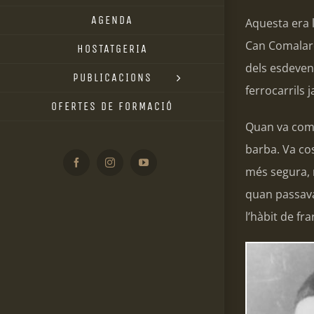
AGENDA
Aquesta era l
Can Comalare
HOSTATGERIA
dels esdeveni
PUBLICACIONS
ferrocarrils 
OFERTES DE FORMACIÓ
Quan va comen
barba. Va cos
Facebook
Instagram
YouTube
més segura, m
quan passava 
l’hàbit de fr