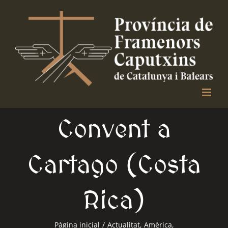
Skip
to
content
Convent a
Cartago (Costa
Rica)
Pàgina inicial
/
Actualitat
,
Amèrica
,