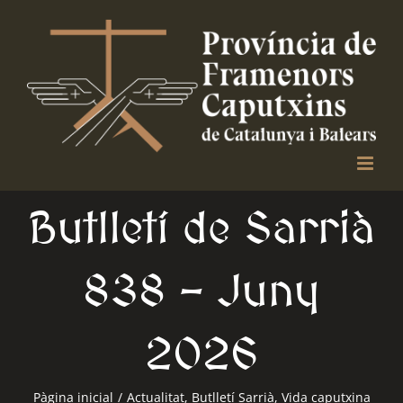
Skip
to
content
Butlletí de Sarrià
838 – Juny
2026
Pàgina inicial
/
Actualitat
,
Butlletí Sarrià
,
Vida caputxina